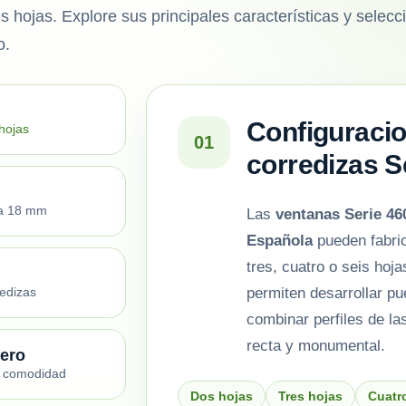
eis hojas. Explore sus principales características y selec
o.
Configuraci
 hojas
01
corredizas S
ta 18 mm
Las
ventanas Serie 46
Española
pueden fabri
tres, cuatro o seis hoj
permiten desarrollar pu
redizas
combinar perfiles de la
recta y monumental.
tero
 y comodidad
Dos hojas
Tres hojas
Cuatr