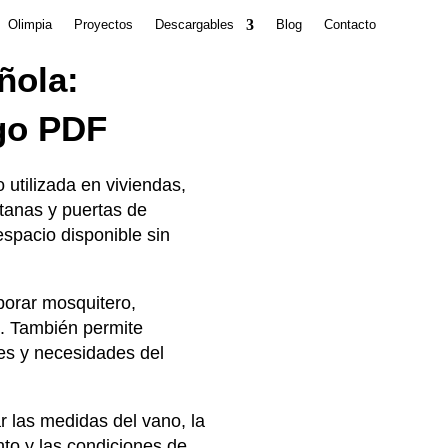
Olimpia
Proyectos
Descargables
Blog
Contacto
ñola:
ogo PDF
 utilizada en viviendas,
tanas y puertas de
spacio disponible sin
rporar mosquitero,
m. También permite
es y necesidades del
r las medidas del vano, la
ento y las condiciones de