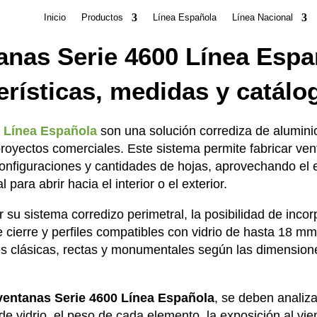
Inicio
Productos
Línea Española
Línea Nacional
anas Serie 4600 Línea Espa
erísticas, medidas y catál
0 Línea Española
son una solución corrediza de aluminio
royectos comerciales. Este sistema permite fabricar ven
onfiguraciones y cantidades de hojas, aprovechando el e
 para abrir hacia el interior o el exterior.
 su sistema corredizo perimetral, la posibilidad de inco
cierre y perfiles compatibles con vidrio de hasta 18 m
nes clásicas, rectas y monumentales según las dimension
ventanas Serie 4600 Línea Española
, se deben analiza
 de vidrio, el peso de cada elemento, la exposición al vi