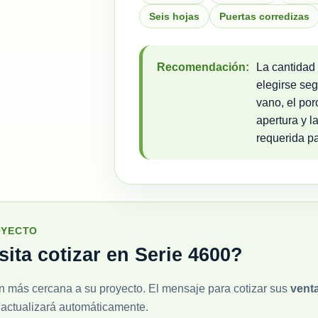
Seis hojas
Puertas corredizas
Recomendación:
La cantidad
elegirse se
vano, el por
apertura y la
requerida pa
OYECTO
ita cotizar en Serie 4600?
n más cercana a su proyecto. El mensaje para cotizar sus
vent
actualizará automáticamente.