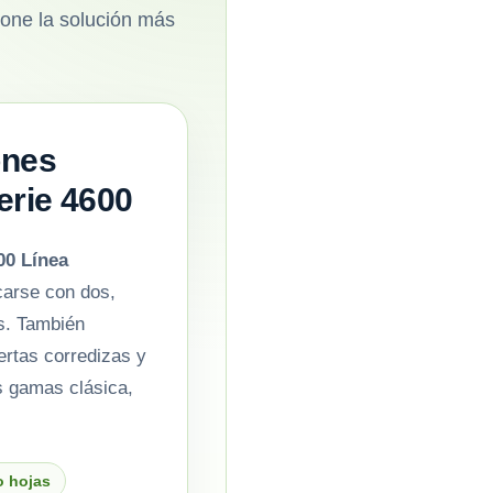
cione la solución más
ones
erie 4600
00 Línea
carse con dos,
as. También
ertas corredizas y
s gamas clásica,
o hojas