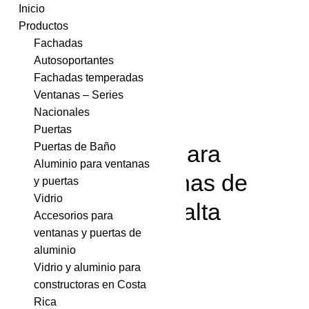
Inicio
Productos
Fachadas
Autosoportantes
Fachadas temperadas
Ventanas – Series
Nacionales
Los 4 pasos
Puertas
Puertas de Baño
esenciales para
Aluminio para ventanas
elegir ventanas de
y puertas
Vidrio
aluminio de alta
Accesorios para
ventanas y puertas de
calidad
aluminio
Vidrio y aluminio para
constructoras en Costa
Rica