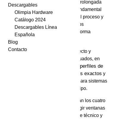
estructural y una vida útil prolongada
Descargables
del sistema. Por eso, es fundamental
Olimpia Hardware
comprender cada etapa del proceso y
Catálogo 2024
asegurarse de que todos los
Descargables Línea
componentes trabajen de forma
Española
uniforme.
Blog
Contacto
Si estás iniciando un proyecto y
necesitás materiales adecuados, en
perfiles de
Vitrocentro
podés solicitar
aluminio confiables
cortes exactos
,
y
accesorios compatibles
para sistemas
de ventanas de cualquier tipo.
A continuación se presentan los cuatro
pasos esenciales para elegir ventanas
de aluminio con un enfoque técnico y
profesional.