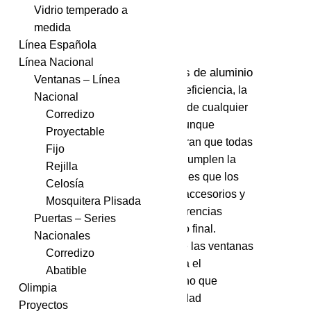
Vidrio temperado a
medida
Línea Española
Línea Nacional
ventanas de aluminio
La calidad de las
Ventanas – Línea
influye directamente en la eficiencia, la
Nacional
seguridad y la durabilidad de cualquier
Corredizo
proyecto arquitectónico. Aunque
Proyectable
muchas personas consideran que todas
Fijo
las ventanas de aluminio cumplen la
Rejilla
misma función, la realidad es que los
Celosía
materiales, los cortes, los accesorios y
Mosquitera Plisada
la instalación generan diferencias
Puertas – Series
importantes en el resultado final.
Nacionales
Seleccionar correctamente las ventanas
Corredizo
de aluminio no solo mejora el
Abatible
aislamiento y el confort, sino que
Olimpia
también garantiza estabilidad
Proyectos