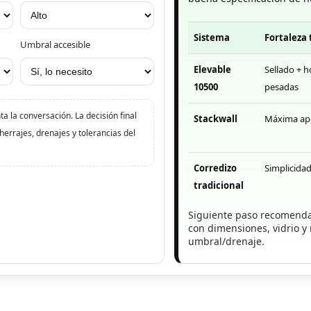
Sistema
Fortaleza 
Umbral accesible
Elevable
Sellado + h
10500
pesadas
a la conversación. La decisión final
Stackwall
Máxima ap
herrajes, drenajes y tolerancias del
Corredizo
Simplicida
tradicional
Siguiente paso recomendad
con dimensiones, vidrio y
umbral/drenaje.