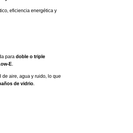
co, eficiencia energética y
ada para
doble o triple
 Low-E
.
 de aire, agua y ruido, lo que
paños de vidrio
.