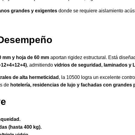
anos grandes y exigentes
donde se requiere aislamiento acústi
y Desempeño
0 mm y hoja de 60 mm
aportan rigidez estructural. Está diseñ
4+12+4+12+4)
, admitiendo
vidrios de seguridad, laminados y
rales de alta hermeticidad
, la 10500 logra un excelente control
os de
hotelería, residencias de lujo y fachadas con grandes 
ve
nqueidad.
as (hasta 400 kg).
triple vidrio.