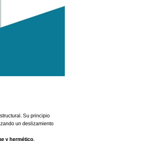
ructural. Su principio
ntizando un deslizamiento
rme y hermético
.