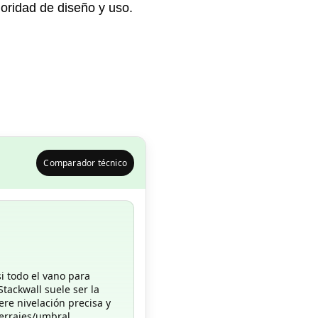
ioridad de diseño y uso.
Comparador técnico
si todo el vano para
 Stackwall suele ser la
re nivelación precisa y
errajes/umbral.