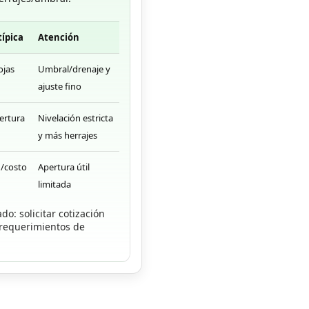
típica
Atención
ojas
Umbral/drenaje y
ajuste fino
ertura
Nivelación estricta
y más herrajes
d/costo
Apertura útil
limitada
o: solicitar cotización
 requerimientos de